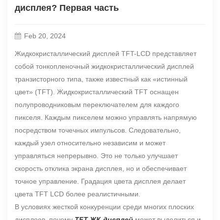
дисплея? Первая часть
Feb 20, 2024
Жидкокристаллический дисплей TFT-LCD представляет
собой тонкопленочный жидкокристаллический дисплей
транзисторного типа, также известный как «истинный
цвет» (TFT). Жидкокристаллический TFT оснащен
полупроводниковым переключателем для каждого
пикселя. Каждым пикселем можно управлять напрямую
посредством точечных импульсов. Следовательно,
каждый узел относительно независим и может
управляться непрерывно. Это не только улучшает
скорость отклика экрана дисплея, но и обеспечивает
точное управление. Градация цвета дисплея делает
цвета TFT LCD более реалистичными.
В условиях жесткой конкуренции среди многих плоских
дисплеев, почему
TFT-ЖК-дисплей
может выделиться и