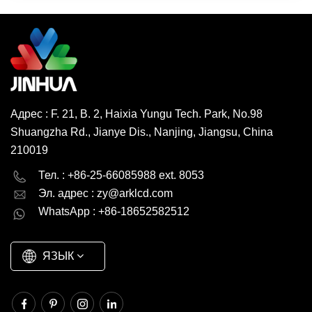
Адрес : F. 21, B. 2, Haixia Yungu Tech. Park, No.98
Shuangzha Rd., Jianye Dis., Nanjing, Jiangsu, China
210019
English
Deutsch
Тел. : +86-25-66085988 ext. 8053
Эл. адрес :
zy@arklcd.com
русский
español
WhatsApp : +86-18652582512
العربية
ЯЗЫК