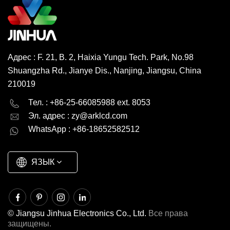
Адрес : F. 21, B. 2, Haixia Yungu Tech. Park, No.98
Shuangzha Rd., Jianye Dis., Nanjing, Jiangsu, China
210019
English
Deutsch
Тел. : +86-25-66085988 ext. 8053
Эл. адрес :
zy@arklcd.com
русский
español
WhatsApp : +86-18652582512
العربية
ЯЗЫК
© Jiangsu Jinhua Electronics Co., Ltd.
Все права
защищены.