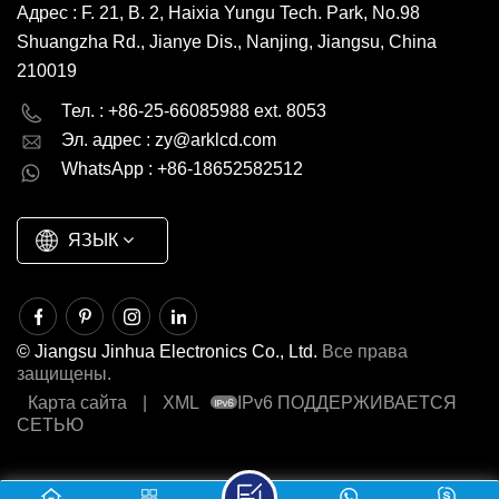
Адрес : F. 21, B. 2, Haixia Yungu Tech. Park, No.98
Shuangzha Rd., Jianye Dis., Nanjing, Jiangsu, China
210019
English
Deutsch
Тел. : +86-25-66085988 ext. 8053
Эл. адрес :
zy@arklcd.com
русский
español
WhatsApp : +86-18652582512
العربية
ЯЗЫК
© Jiangsu Jinhua Electronics Co., Ltd.
Все права
защищены.
Карта сайта
|
XML
IPv6 ПОДДЕРЖИВАЕТСЯ
СЕТЬЮ