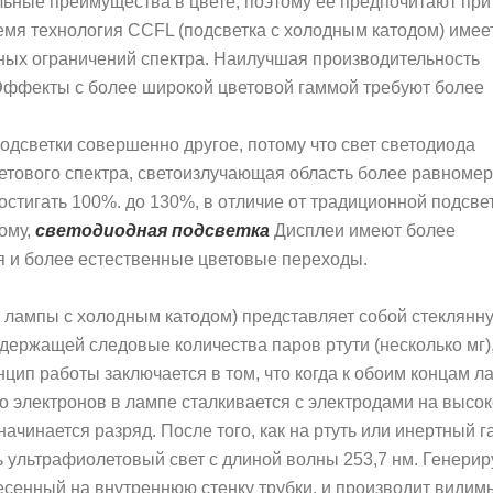
льные преимущества в цвете, поэтому ее предпочитают при
мя технология CCFL (подсветка с холодным катодом) имее
нных ограничений спектра. Наилучшая производительность
Эффекты с более широкой цветовой гаммой требуют более
одсветки совершенно другое, потому что свет светодиода
етового спектра, светоизлучающая область более равномер
стигать 100%. до 130%, в отличие от традиционной подсве
ому,
светодиодная подсветка
Дисплеи имеют более
я и более естественные цветовые переходы.
 лампы с холодным катодом) представляет собой стеклянн
одержащей следовые количества паров ртути (несколько мг),
цип работы заключается в том, что когда к обоим концам 
 электронов в лампе сталкивается с электродами на высо
чинается разряд. После того, как на ртуть или инертный га
ть ультрафиолетовый свет с длиной волны 253,7 нм. Генери
сенный на внутреннюю стенку трубки, и производит видим