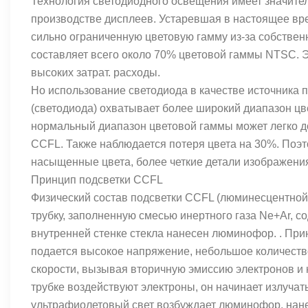
Технология светодиодного освещения имеет значите
производстве дисплеев. Устаревшая в настоящее вре
сильно ограниченную цветовую гамму из-за собстве
составляет всего около 70% цветовой гаммы NTSC. 
высоких затрат. расходы.
Но использование светодиода в качестве источника п
(светодиода) охватывает более широкий диапазон цв
нормальный диапазон цветовой гаммы может легко до
CCFL. Также наблюдается потеря цвета на 30%. Поэт
насыщенные цвета, более четкие детали изображени
Принцип подсветки CCFL
Физический состав подсветки CCFL (люминесцентной
трубку, заполненную смесью инертного газа Ne+Ar, с
внутренней стенке стекла нанесен люминофор. . Прин
подается высокое напряжение, небольшое количество
скорости, вызывая вторичную эмиссию электронов и на
трубке воздействуют электроны, он начинает излуча
ультрафиолетовый свет возбуждает люминофор, нане