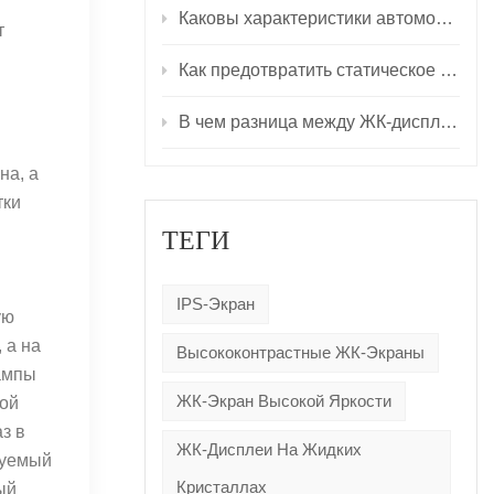
Каковы характеристики автомобильных светодиодных дисплеев?
т
Как предотвратить статическое электричество на светодиодном экране
В чем разница между ЖК-дисплеем, светодиодным дисплеем и OLED-дисплеем?
на, а
тки
ТЕГИ
IPS-Экран
ую
 а на
Высококонтрастные ЖК-Экраны
лампы
ЖК-Экран Высокой Яркости
кой
з в
ЖК-Дисплеи На Жидких
руемый
Кристаллах
ый