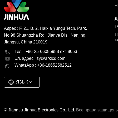
Н
Д
Т
Адрес : F. 21, B. 2, Haixia Yungu Tech. Park,
П
No.98 Shuangzha Rd., Jianye Dis., Nanjing,
к
Jiangsu, China 210019
English
Deutsch
Тел. : +86-25-66085988 ext. 8053
Эл. адрес :
zy@arklcd.com
русский
español
WhatsApp : +86-18652582512
العربية
ЯЗЫК
© Jiangsu Jinhua Electronics Co., Ltd.
Все права защищены