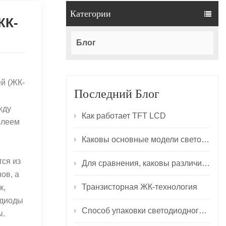
Категории
ЖК-
Блог
ей (ЖК-
Последний Блог
жду
Как работает TFT LCD
плеем
Каковы основные модели светодиодов SMD?
тся из
Для сравнения, каковы различия между принципами подсветки ЖК-дисплея и светодиода?
ов, а
Транзисторная ЖК-технология
к,
одиоды
Способ упаковки светодиодного дисплея
ы.