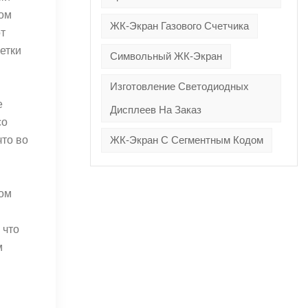
ном
ЖК-Экран Газового Счетчика
т
етки
Символьный ЖК-Экран
Изготовление Светодиодных
е
Дисплеев На Заказ
со
что во
ЖК-Экран С Сегментным Кодом
ном
 что
м