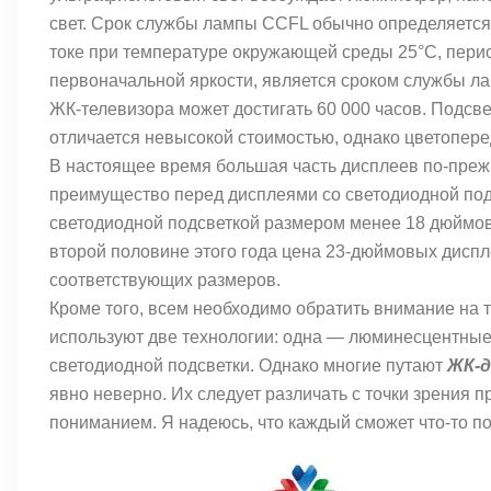
свет. Срок службы лампы CCFL обычно определяется
токе при температуре окружающей среды 25°C, период
первоначальной яркости, является сроком службы л
ЖК-телевизора может достигать 60 000 часов. Подсв
отличается невысокой стоимостью, однако цветоперед
В настоящее время большая часть дисплеев по-преж
преимущество перед дисплеями со светодиодной под
светодиодной подсветкой размером менее 18 дюймов п
второй половине этого года цена 23-дюймовых диспле
соответствующих размеров.
Кроме того, всем необходимо обратить внимание на т
используют две технологии: одна — люминесцентные
светодиодной подсветки. Однако многие путают
ЖК-д
явно неверно. Их следует различать с точки зрения
пониманием. Я надеюсь, что каждый сможет что-то по