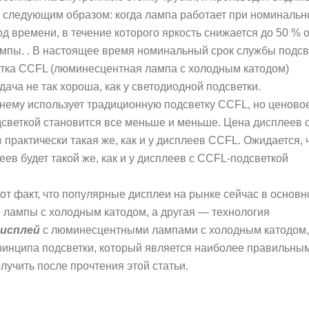
 следующим образом: когда лампа работает при номиналь
 времени, в течение которого яркость снижается до 50 % о
ампы. . В настоящее время номинальный срок службы подсв
етка CCFL (люминесцентная лампа с холодным катодом)
ача не так хороша, как у светодиодной подсветки.
нему использует традиционную подсветку CCFL, но ценово
светкой становится все меньше и меньше. Цена дисплеев 
рактически такая же, как и у дисплеев CCFL. Ожидается, 
ев будет такой же, как и у дисплеев с CCFL-подсветкой
от факт, что популярные дисплеи на рынке сейчас в основ
 лампы с холодным катодом, а другая — технология
исплей
с люминесцентными лампами с холодным катодом,
 принципа подсветки, который является наиболее правильны
лучить после прочтения этой статьи.