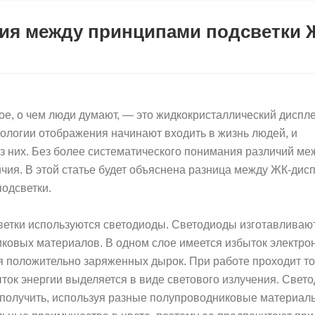
чия между принципами подсветки 
ое, о чем люди думают, — это жидкокристаллический диспл
ологии отображения начинают входить в жизнь людей, и
з них. Без более систематического понимания различий ме
чия. В этой статье будет объяснена разница между ЖК-дис
подсветки.
светки используются светодиоды. Светодиоды изготавливаю
ковых материалов. В одном слое имеется избыток электрон
я положительно заряженных дырок. При работе проходит то
ыток энергии выделяется в виде светового излучения. Свет
получить, используя разные полупроводниковые материал