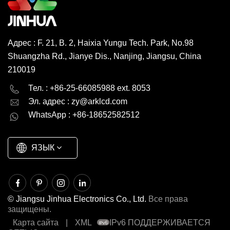
Адрес : F. 21, B. 2, Haixia Yungu Tech. Park, No.98
Shuangzha Rd., Jianye Dis., Nanjing, Jiangsu, China
210019
English
Deutsch
Тел. : +86-25-66085988 ext. 8053
Эл. адрес :
zy@arklcd.com
русский
español
WhatsApp : +86-18652582512
العربية
ЯЗЫК
© Jiangsu Jinhua Electronics Co., Ltd.
Все права
защищены.
Карта сайта
|
XML
IPv6 ПОДДЕРЖИВАЕТСЯ