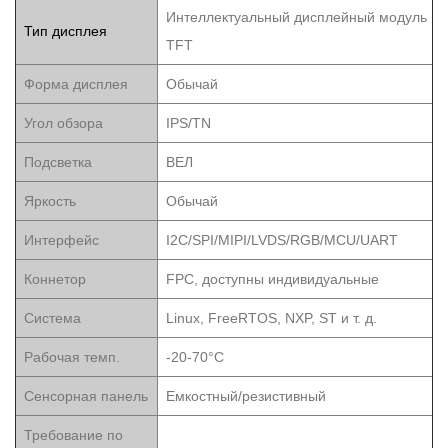
Интеллектуальный дисплейный модуль
Тип дисплея
TFT
Форма дисплея
Обычай
Угол обзора
IPS/TN
Подсветка
ВЕЛ
Яркость
Обычай
Интерфейс
I2C/SPI/MIPI/LVDS/RGB/MCU/UART
Коннетор
FPC, доступны индивидуальные
Система
Linux, FreeRTOS, NXP, ST и т. д.
Рабочая темп.
-20-70°С
Сенсорная панель
Емкостный/резистивный
Требование по