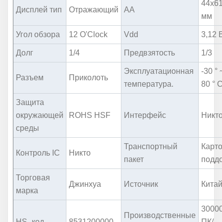
44x61
Дисплей тип
Отражающий
AA
мм
Угол обзора
12 O'Clock
Vdd
3,12 
Долг
1/4
Предвзятость
1/3
Эксплуатационная
-30 ° 
Разъем
Приколоть
температура.
80 ° C
Защита
окружающей
ROHS HSF
Интерфейс
Никт
среды
Транспортный
Карто
Контроль IC
Никто
пакет
подд
Торговая
Джинхуа
Источник
Кита
марка
3000
Производственные
HS -код
8531200000
ПК/