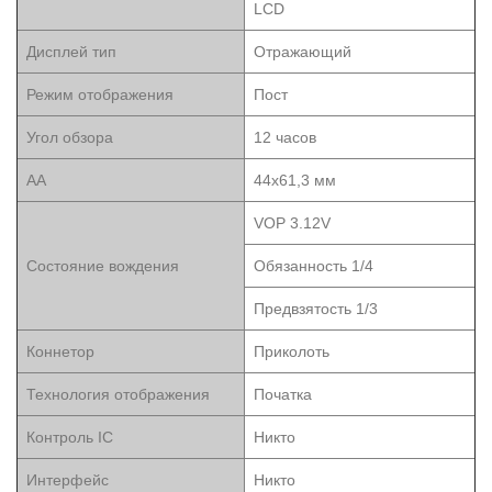
LCD
Дисплей тип
Отражающий
Режим отображения
Пост
Угол обзора
12 часов
AA
44x61,3 мм
VOP 3.12V
Состояние вождения
Обязанность 1/4
Предвзятость 1/3
Коннетор
Приколоть
Технология отображения
Початка
Контроль IC
Никто
Интерфейс
Никто