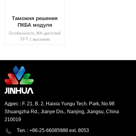
Таможня решения
ПКБА модуля
дисплея ТФТ ЛКД с
Особенность ЖК-дисплей
доской ПКБ
TFT с высоким
разрешениемПользовательская
программа
пользовательского
интерфейса и встроенное
программное
ЧИТАТЬ ДАЛЕЕ
обеспечениеBluetooth,
WIFI, Flash и т. Д.
Многофункциональная
реализация Быстрая
выборкаКороткий период
Адрес : F. 21, B. 2, Haixia Yungu Tech. Park, No.98
прототипаСтабильное
Shuangzha Rd., Jianye Dis., Nanjing, Jiangsu, China
управление цепочками
поставок...
210019
English
Deutsch
Тел. : +86-25-66085988 ext. 8053