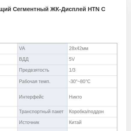
щий Сегментный ЖК-Дисплей HTN С
VA
28x42мм
ВДД
5V
Предвзятость
1/3
Рабочая темп.
-30°~80°С
Интерфейс
Никто
Транспортный пакет
Коробка/поддон
Источник
Китай