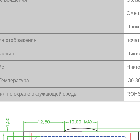
Смещ
Прик
ия отображения
почат
вления
Никт
йс
Никт
Температура
-30-8
ия по охране окружающей среды
ROHS