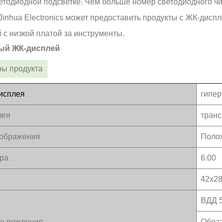
ветодиодной подсветке. Чем больше номер светодиодного чи
Jinhua Electronics может предоставить продукты с ЖК-дис
 с низкой платой за инструменты.
ый ЖК-дисплей
ы продукта
исплея
гипер
лея
тран
тображения
Поло
ора
6:00
42x2
ВДД 
е вождения
Обяза