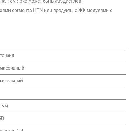
па, тем ярче может быть ЖК-дисплей.
плеями сегмента HTN или продукты с ЖК-модулями с
тензия
смиссивный
жительный
8 мм
5В
нность 1/4