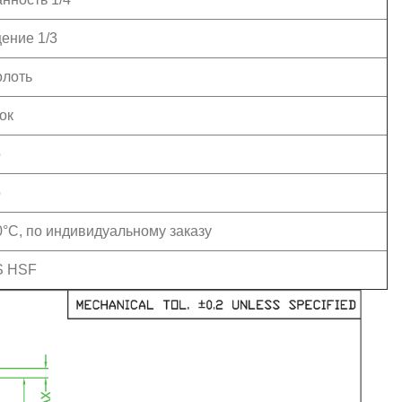
ение 1/3
олоть
ок
о
о
0°C, по индивидуальному заказу
 HSF