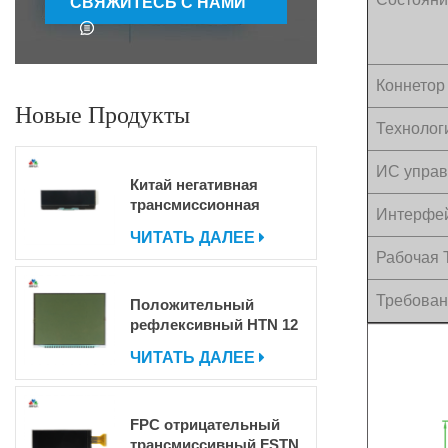
СВЯЖИТЕСЬ С НАМИ
Коннетор
Новые Продукты
Технолог
ИС упра
Китай негативная
трансмиссионная
Интерфе
матрица Dot Matrix Cog
ЧИТАТЬ ДАЛЕЕ
ЖК -дисплей для
Рабочая 
продажи
Требован
Положительный
рефлексивный HTN 12
часов 7 сегмент ЖК
ЧИТАТЬ ДАЛЕЕ
-дисплей
FPC отрицательный
трансмиссивный FSTN