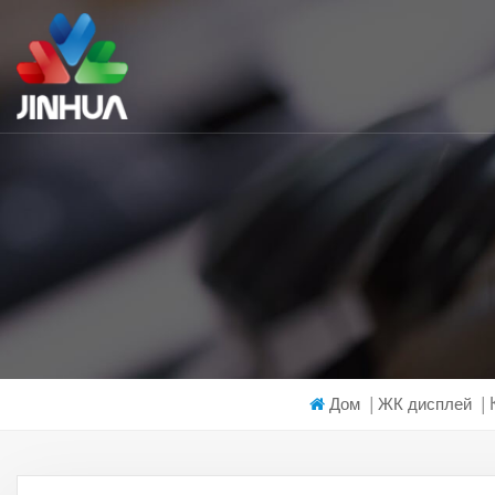
Дом
|
ЖК дисплей
|