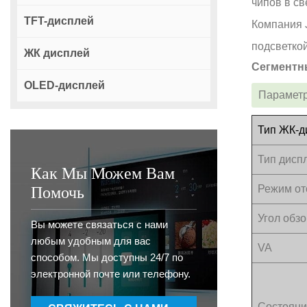
чипов в с
TFT-дисплей
Компания 
подсветкой
ЖК дисплей
Сегментн
OLED-дисплей
Параметр
Тип ЖК-д
Тип дисп
Как Мы Можем Вам
Помочь
Режим о
Угол обз
Вы можете связаться с нами
любым удобным для вас
VA
способом. Мы доступны 24/7 по
электронной почте или телефону.
Состояни