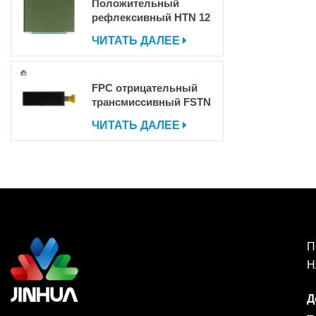
Положительный
рефлексивный HTN 12
часов 7 сегмент ЖК
ЧИТАТЬ ДАЛЕЕ
-дисплей
FPC отрицательный
трансмиссивный FSTN
COG DOT MATRIX ЖК
ЧИТАТЬ ДАЛЕЕ
-экран с IC
П
Н
Д