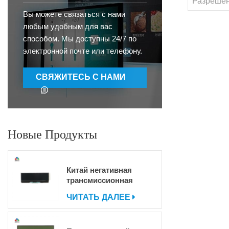
Разреше
управл
Вы можете связаться с нами
любым удобным для вас
св
способом. Мы доступны 24/7 по
м2
электронной почте или телефону.
о
темп.
ВСенс
СВЯЖИТЕСЬ С НАМИ
резис
HSFИ
зна
пак
Новые Продукты
ВЭД8531
шт/меся
Китай негативная
трансмиссионная
матрица Dot Matrix Cog
ЧИТАТЬ ДАЛЕЕ
ЖК -дисплей для
продажи