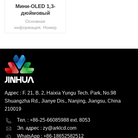
Мини-OLED 1,3-
дюймовый
интерфейс SPI,
Основная
разрешение 128X64,
информация. Номер
дешевая цена
точки128x64ИнтерфейсI2C/SPIИС
управленияШ1106ГЦвет
дисплеяБелый/
СинийAA29,42x14,7
ммРазмер
ЧИТАТЬ ДАЛЕЕ
пикселя0,21x0,21 ммШаг
пикселя0,23x0,23
ммРазъемФПКУгол
обзораIPSРабочая
температура.от -20° до
Адрес : F. 21, B. 2, Haixia Yungu Tech. Park, No.98
70°СРабочий том.3,3
Shuangzha Rd., Jianye Dis., Nanjing, Jiangsu, China
ВТранспортный
пакетКоробка/
210019
поддонТорговая
English
Deutsch
маркаЦзиньхуаИсточникКитайКод
Тел. : +86-25-66085988 ext. 8053
ТН
Эл. адрес :
zy@arklcd.com
русский
español
ВЭД853120000минимальный
WhatsApp : +86-18652582512