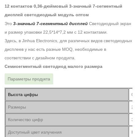
12 контактов 0,36-дюймовый 3-значный 7-сегментный
дисплей светодиодный модуль оптом
Это
3-значный 7-сегментный дисплей
Светодиодный экран
и размер упаковки 22,5*14*7,2 мм с 12 контактами.
Здесь, в Jinhua Electronics, для различных видов светодиодных
дисплеев у нас есть разные MOQ, необходимые в
соответствии с дизайном продукта.
Семисегментный светодиод малого размера
Параметры продукта
Высота цифры
0,
Размеры
22
Количество цифр
3 
Доступный цвет излучения
Кр