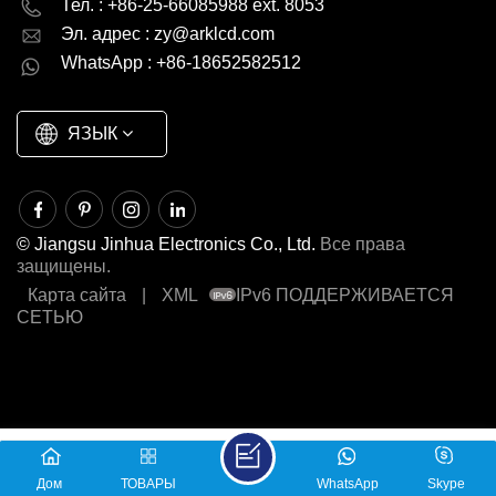
Тел. : +86-25-66085988 ext. 8053
Эл. адрес :
zy@arklcd.com
русский
español
WhatsApp : +86-18652582512
العربية
ЯЗЫК
© Jiangsu Jinhua Electronics Co., Ltd.
Все права
защищены.
Карта сайта
|
XML
IPv6 ПОДДЕРЖИВАЕТСЯ
СЕТЬЮ
Дом
ТОВАРЫ
WhatsApp
Skype